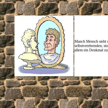
Manch Mensch sieht si
selbstverehrenden, st
allem ein Denkmal zu 